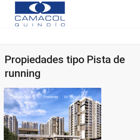
Propiedades tipo Pista de
Sector
running
Norte
,
Armenia
Destacado
Preventa
En Construcción
Previous
Next