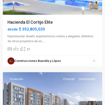
Hacienda El Cortijo Elite
$ 352,805,020
desde
Espectacular diseño arquitectónico sobrio y elegante, distintivo
de otros proyectos de viv
...
2
2
57
Sector
Construcciones Buendía y López
Sur
,
Armenia
Destacado
Preventa
Lanzamiento