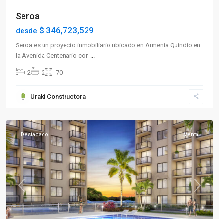
Seroa
$ 346,723,529
desde
Seroa es un proyecto inmobiliario ubicado en Armenia Quindío en
la Avenida Centenario con
...
2
2
70
Sector
Uraki Constructora
Norte
,
Armenia
Destacado
Venta
Previous
Next