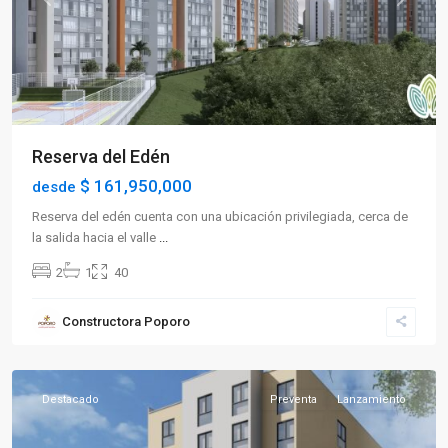
Previous
Next
Reserva del Edén
$ 161,950,000
desde
Reserva del edén cuenta con una ubicación privilegiada, cerca de
la salida hacia el valle
...
2
1
40
Sector
Constructora Poporo
Occidente
,
Armenia
Destacado
Preventa
Lanzamiento