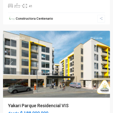
2
1
41
Sector
Constructora Centenario
Occidente
,
Armenia
Destacado
Preventa
Previous
Next
Yakari Parque Residencial VIS