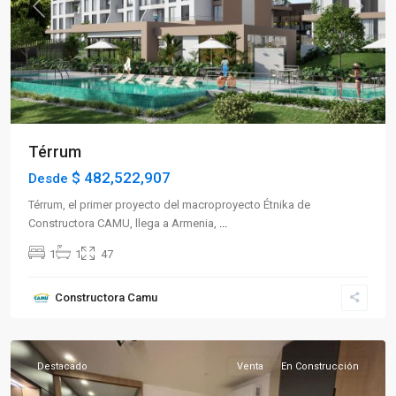
Previous
Next
Térrum
$ 482,522,907
Desde
Térrum, el primer proyecto del macroproyecto Étnika de
Constructora CAMU, llega a Armenia,
...
1
1
47
Sector
Constructora Camu
Norte
,
Armenia
Destacado
Venta
En Construcción