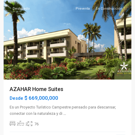
Destacado
Preventa
En Construcción
Previous
Next
AZAHAR Home Suites
$ 669,000,000
Desde
Es un Proyecto Turístico Campestre pensado para descansar,
conectar con la naturaleza y di
...
2
2
76
Sector