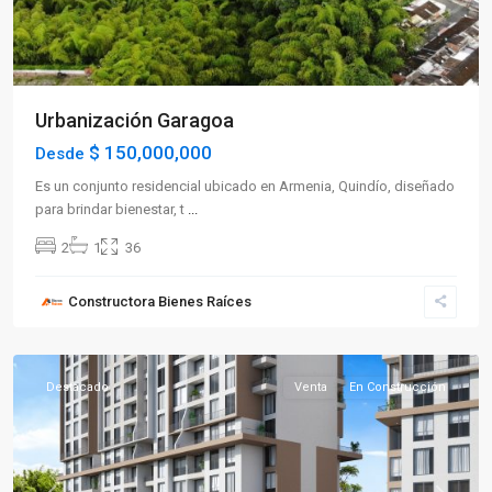
Urbanización Garagoa
$ 150,000,000
Desde
Es un conjunto residencial ubicado en Armenia, Quindío, diseñado
para brindar bienestar, t
...
2
1
36
Sector
Constructora Bienes Raíces
Norte
,
Armenia
Destacado
Venta
En Construcción