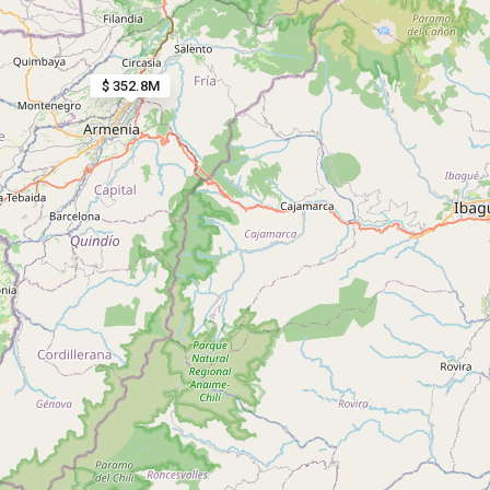
$ 352.8M