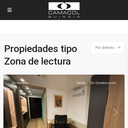
Propiedades tipo
Por defecto
Sector
Zona de lectura
Norte
,
Armenia
Destacado
Venta
En Construcción
Previous
Next