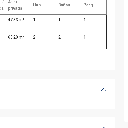
l /
Área
Hab.
Baños
Parq.
da
privada
47.83 m²
1
1
1
63.20 m²
2
2
1