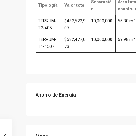
Separació
Área tota
Tipología
Valor total
n
construi
TERRUM-
$482,522,9
10,000,000
56.30 m²
T2-405
07
TERRUM-
$532,477,0
10,000,000
69.98 m²
T1-1507
73
Ahorro de Energía