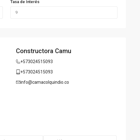
Tasa de Interés
Constructora Camu
+573024515093
+573024515093
info@camacolquindio.co