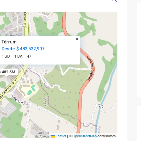
Térrum
Desde
$ 482,522,907
1 BD
1 BA
47
$ 482.5M
Leaflet
|
©
OpenStreetMap
contributors