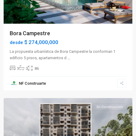
Bora Campestre
$ 274,000,000
desde
La propuesta urbanística de Bora Campestre la conforman 1
edificio 5 pisos, apartamentos d
...
3
3
86
Sector
NF Construarte
Norte
,
Armenia
En Construcción