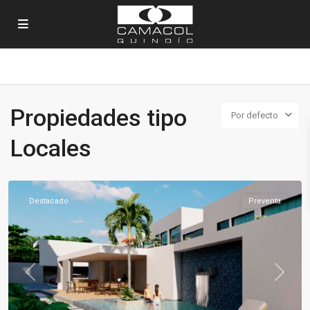
Propiedades tipo
Por defecto
Locales
Caicedonia
Destacado
Preventa
Previous
Next