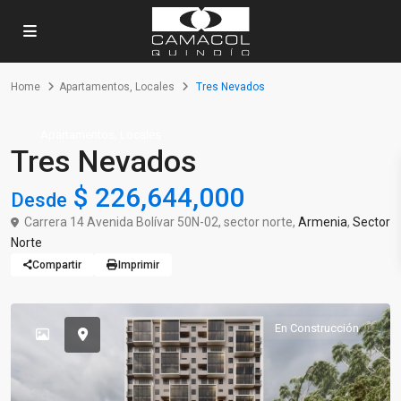
Home
Apartamentos
,
Locales
Tres Nevados
,
Apartamentos
Locales
Tres Nevados
$ 226,644,000
Desde
Carrera 14 Avenida Bolívar 50N-02, sector norte,
Armenia
,
Sector
Norte
Compartir
Imprimir
En Construcción