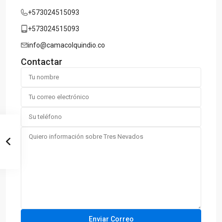
+573024515093
+573024515093
info@camacolquindio.co
Contactar