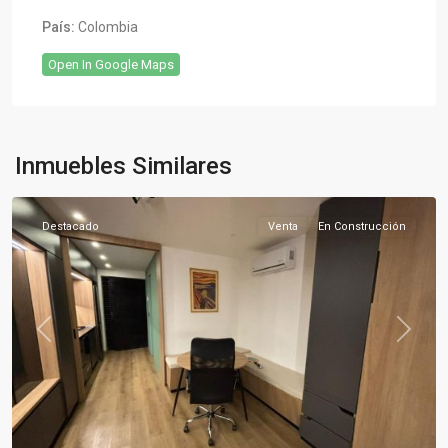
País:
Colombia
Open In Google Maps
Sector
Norte
,
Inmuebles Similares
Armenia
Destacado
Venta
En Construcción
Previous
Next