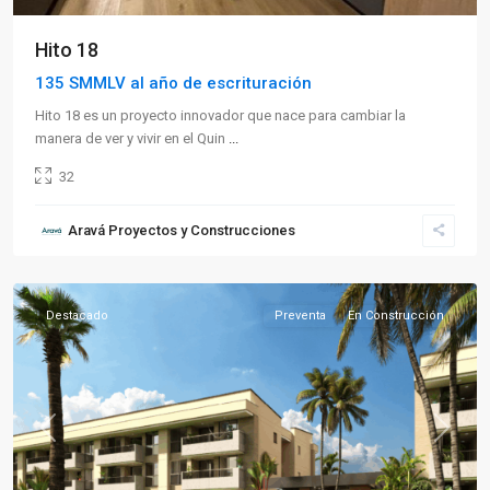
Hito 18
135 SMMLV al año de escrituración
Hito 18 es un proyecto innovador que nace para cambiar la
manera de ver y vivir en el Quin
...
32
Sector
Aravá Proyectos y Construcciones
Sur
,
Armenia
Destacado
Preventa
En Construcción
Previous
Next