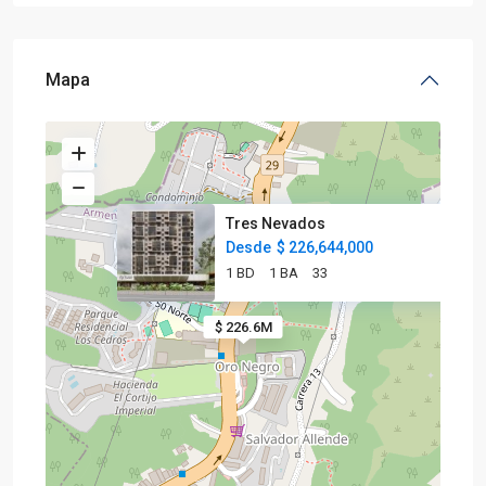
Mapa
Tres Nevados
Desde
$ 226,644,000
1 BD
1 BA
33
$ 226.6M