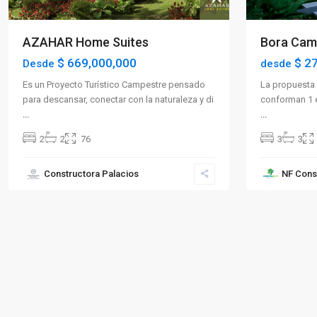
AZAHAR Home Suites
Bora Cam
$ 669,000,000
$ 27
Desde
desde
Es un Proyecto Turístico Campestre pensado
La propuesta 
para descansar, conectar con la naturaleza y di
conforman 1 e
...
...
2
2
76
3
3
Constructora Palacios
NF Cons