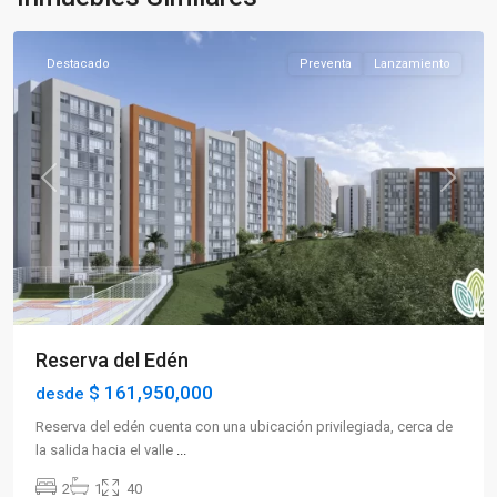
Armenia
Destacado
Preventa
Lanzamiento
Previous
Next
Reserva del Edén
$ 161,950,000
desde
Reserva del edén cuenta con una ubicación privilegiada, cerca de
la salida hacia el valle
...
2
1
40