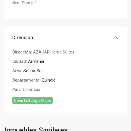
Nro. Pisos:
1
Dirección
Dirección:
AZAHAR Home Suites
Ciudad:
Armenia
Área:
Sector Sur
Departamento:
Quindio
País:
Colombia
Open In Google Maps
Sector
Sur
,
Inmuebles Similares