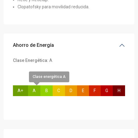
Clopatofsky para movilidad reducida.
Ahorro de Energía
Clase Energética:
A
Clase energética A
A+
A
B
C
D
E
F
G
H