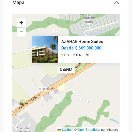
Mapa
AZAHAR Home Suites
Desde
$ 669,000,000
2 BD
2 BA
76
$ 669M
Leaflet
|
©
OpenStreetMap
contributors