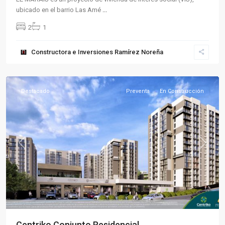
ubicado en el barrio Las Amé
...
2
1
Sector
Constructora e Inversiones Ramírez Noreña
Norte
,
Armenia
Destacado
Preventa
En Construcción
Previous
Next
Centriko Conjunto Residencial