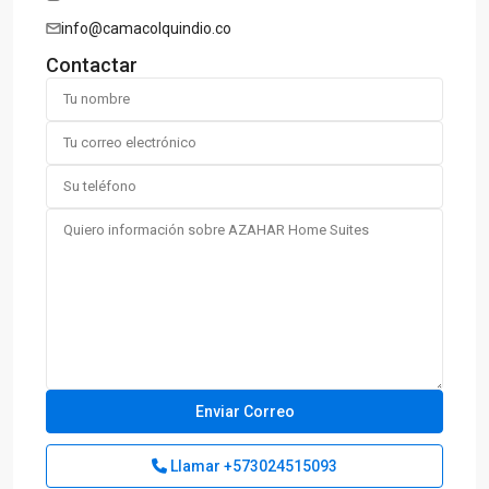
info@camacolquindio.co
Contactar
Llamar
+573024515093