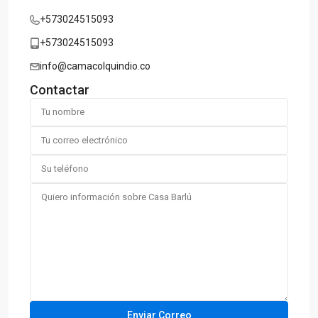
+573024515093
+573024515093
info@camacolquindio.co
Contactar