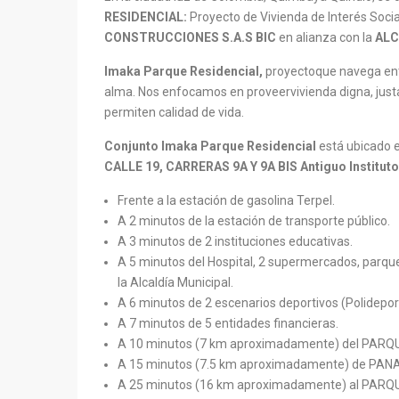
RESIDENCIAL:
Proyecto de Vivienda de Interés Socia
CONSTRUCCIONES S.A.S BIC
en alianza con la
ALC
Imaka Parque Residencial,
proyectoque navega entr
alma. Nos enfocamos en proveervivienda digna, just
permiten calidad de vida.
Conjunto Imaka Parque Residencial
está ubicado 
CALLE 19, CARRERAS 9A Y 9A BIS Antiguo Institut
Frente a la estación de gasolina Terpel.
A 2 minutos de la estación de transporte público.
A 3 minutos de 2 instituciones educativas.
A 5 minutos del Hospital, 2 supermercados, parque
la Alcaldía Municipal.
A 6 minutos de 2 escenarios deportivos (Polidepor
A 7 minutos de 5 entidades financieras.
A 10 minutos (7 km aproximadamente) del PARQ
A 15 minutos (7.5 km aproximadamente) de PAN
A 25 minutos (16 km aproximadamente) al PARQ