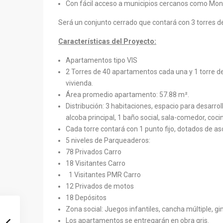
Con fácil acceso a municipios cercanos como Mont
Será un conjunto cerrado que contará con 3 torres 
Características del Proyecto:
Apartamentos tipo VIS
2 Torres de 40 apartamentos cada una y 1 torre d
vivienda.
Área promedio apartamento: 57.88 m².
Distribución: 3 habitaciones, espacio para desarroll
alcoba principal, 1 baño social, sala-comedor, coc
Cada torre contará con 1 punto fijo, dotados de a
5 niveles de Parqueaderos:
78 Privados Carro
18 Visitantes Carro
1 Visitantes PMR Carro
12 Privados de motos
18 Depósitos
Zona social: Juegos infantiles, cancha múltiple, gi
Los apartamentos se entregarán en obra gris.