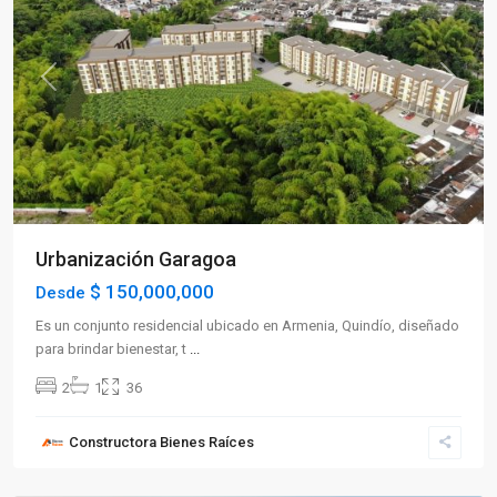
Previous
Next
Urbanización Garagoa
$ 150,000,000
Desde
Es un conjunto residencial ubicado en Armenia, Quindío, diseñado
para brindar bienestar, t
...
2
1
36
Constructora Bienes Raíces
Filandia