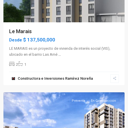
Le Marais
$ 137,500,000
Desde
LE MARAIS es un proyecto de vivienda de interés social (VIS),
ubicado en el barrio Las Amé
...
2
1
Sector
Constructora e Inversiones Ramírez Noreña
Norte
,
Armenia
Destacado
Preventa
En Construcción