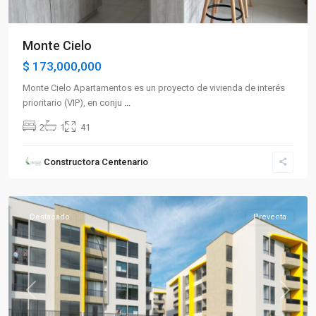
Monte Cielo
$ 173,000,000
Monte Cielo Apartamentos es un proyecto de vivienda de interés
prioritario (VIP), en conju
...
2
1
41
Sector
Constructora Centenario
Occidente
,
Armenia
Destacado
Preventa
Previous
Next