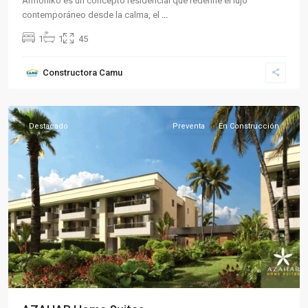
Armóniko es un concepto residencial que redefine el lujo
contemporáneo desde la calma, el
...
1
1
45
Sector
Constructora Camu
Sur
,
Armenia
Destacado
Preventa
En Construcción
Previous
Next