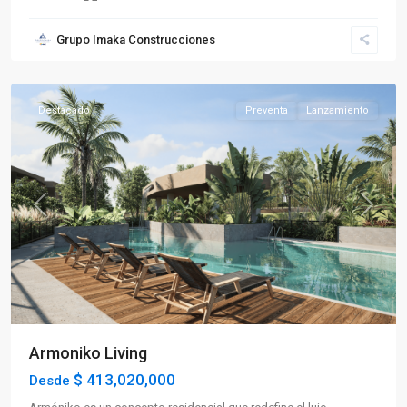
Grupo Imaka Construcciones
La
Tebaida
Destacado
Preventa
Lanzamiento
Previous
Next
Armoniko Living
$ 413,020,000
Desde