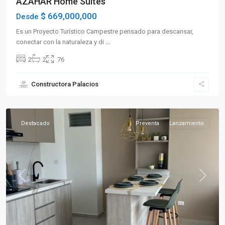
AZAHAR Home Suites
$ 669,000,000
Desde
Es un Proyecto Turístico Campestre pensado para descansar,
conectar con la naturaleza y di
...
2
2
76
Sector
Constructora Palacios
Sur
,
Armenia
Destacado
Preventa
Lanzamiento
Previous
Next