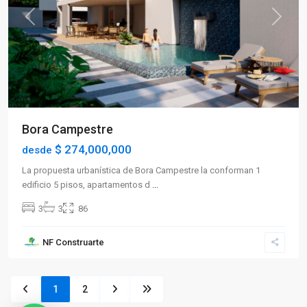
Previous
Next
Bora Campestre
$ 274,000,000
desde
La propuesta urbanística de Bora Campestre la conforman 1
edificio 5 pisos, apartamentos d
...
3
3
86
NF Construarte
1
2