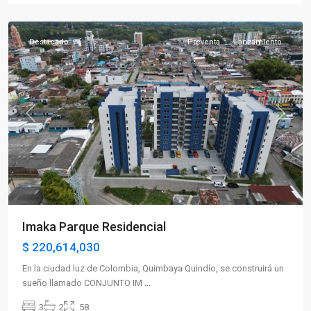
Quimbaya
Destacado
Preventa
Lanzamiento
Previous
Next
Imaka Parque Residencial
$ 220,614,030
En la ciudad luz de Colombia, Quimbaya Quindío, se construirá un
sueño llamado CONJUNTO IM
...
3
2
58