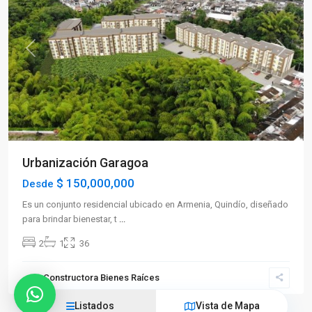
Previous
Next
Urbanización Garagoa
$ 150,000,000
Desde
Es un conjunto residencial ubicado en Armenia, Quindío, diseñado
para brindar bienestar, t
...
2
1
36
Constructora Bienes Raíces
Listados
Vista de Mapa