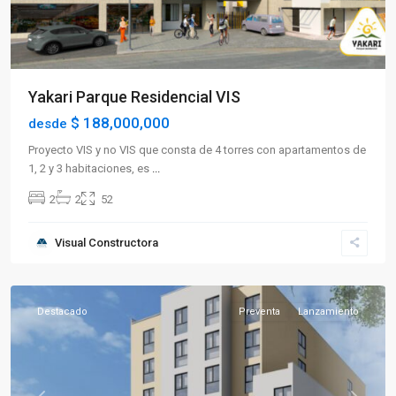
Yakari Parque Residencial VIS
$ 188,000,000
desde
Proyecto VIS y no VIS que consta de 4 torres con apartamentos de
1, 2 y 3 habitaciones, es
...
2
2
52
Sector
Visual Constructora
Occidente
,
Armenia
Destacado
Preventa
Lanzamiento