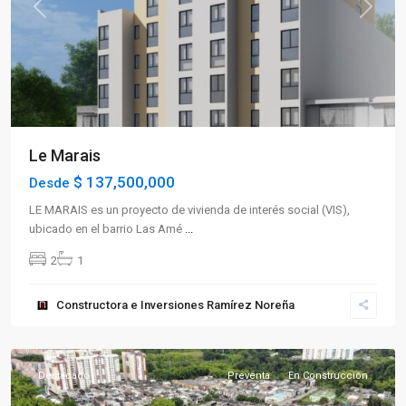
Previous
Next
Le Marais
$ 137,500,000
Desde
LE MARAIS es un proyecto de vivienda de interés social (VIS),
ubicado en el barrio Las Amé
...
2
1
Sector
Constructora e Inversiones Ramírez Noreña
Occidente
,
Armenia
Destacado
Preventa
En Construcción