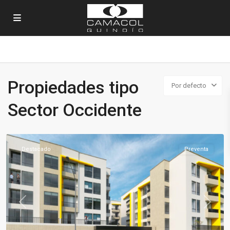
Propiedades tipo
Por defecto
Sector
Sector Occidente
Occidente
,
Armenia
Destacado
Preventa
Previous
Next