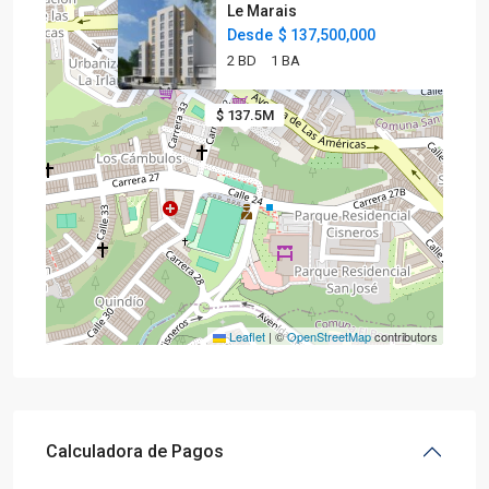
Le Marais
Desde
$ 137,500,000
2 BD
1 BA
$ 137.5M
Leaflet
|
©
OpenStreetMap
contributors
Calculadora de Pagos