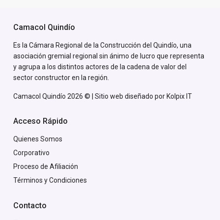
135 SMMLV al año de escrituración
Hito 18 es un proyecto innovador que nace para cambiar la
manera de ver y vivir en el Quin
...
32
Aravá Proyectos y Construcciones
Camacol Quindío
Es la Cámara Regional de la Construcción del Quindío, una
asociación gremial regional sin ánimo de lucro que representa
y agrupa a los distintos actores de la cadena de valor del
sector constructor en la región.
Camacol Quindío 2026 © | Sitio web diseñado por
Kolpix IT