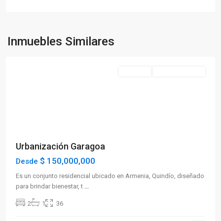
Sector
Occidente
,
Inmuebles Similares
Armenia
Destacado
Preventa
En Construcción
Previous
Next
Urbanización Garagoa
$ 150,000,000
Desde
Es un conjunto residencial ubicado en Armenia, Quindío, diseñado
para brindar bienestar, t
...
2
1
36
Sector