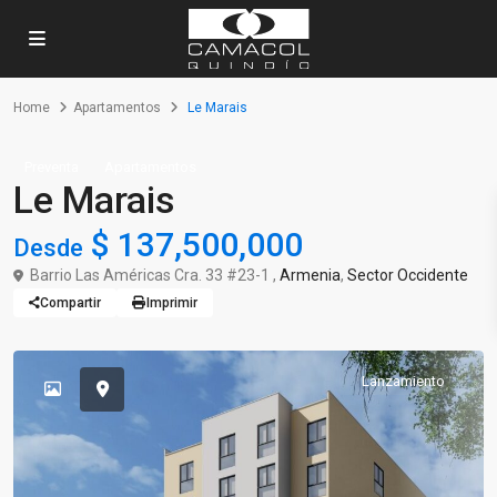
Home
Apartamentos
Le Marais
Preventa
Apartamentos
Le Marais
$ 137,500,000
Desde
Barrio Las Américas Cra. 33 #23-1 ,
Armenia
,
Sector Occidente
Compartir
Imprimir
Lanzamiento