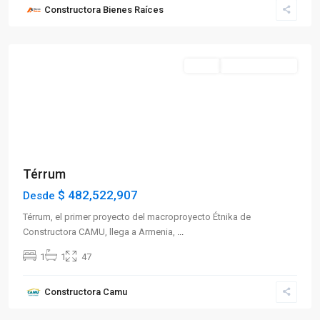
Constructora Bienes Raíces
Norte
,
Armenia
Destacado
Venta
En Construcción
Previous
Next
Térrum
$ 482,522,907
Desde
Térrum, el primer proyecto del macroproyecto Étnika de
Constructora CAMU, llega a Armenia,
...