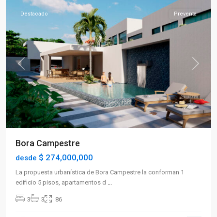
Destacado
Preventa
Previous
Next
Bora Campestre
$ 274,000,000
desde
La propuesta urbanística de Bora Campestre la conforman 1
edificio 5 pisos, apartamentos d
...
3
3
86
Sector