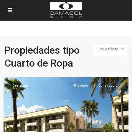
Propiedades tipo
Por defecto
Sector
Cuarto de Ropa
Sur
,
Armenia
Destacado
Preventa
En Construcción
Previous
Next