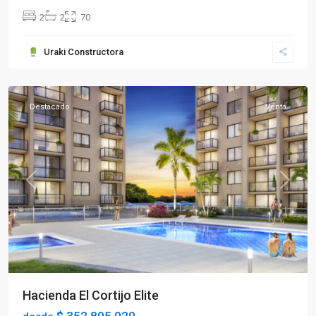
2
2
70
Sector
Uraki Constructora
Norte
,
Armenia
Destacado
Venta
Previous
Next
Hacienda El Cortijo Elite