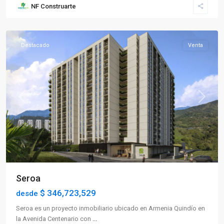
NF Construarte
Norte
,
Armenia
Destacado
Venta
Previous
Next
Seroa
$ 346,723,529
desde
Seroa es un proyecto inmobiliario ubicado en Armenia Quindío en
la Avenida Centenario con
...