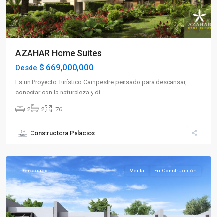
AZAHAR Home Suites
$ 669,000,000
Desde
Es un Proyecto Turístico Campestre pensado para descansar,
conectar con la naturaleza y di
...
2
2
76
Constructora Palacios
La
Tebaida
Destacado
Venta
En Construcción