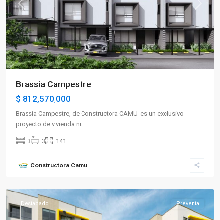
Previous
Next
Brassia Campestre
$ 812,570,000
Brassia Campestre, de Constructora CAMU, es un exclusivo
proyecto de vivienda nu
...
3
3
141
Sector
Constructora Camu
Occidente
,
Armenia
Destacado
Preventa