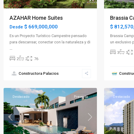
AZAHAR Home Suites
Brassia 
$ 669,000,000
$ 812,570
Desde
Es un Proyecto Turístico Campestre pensado
Brassia Camp
para descansar, conectar con la naturaleza y di
un exclusivo 
...
3
3
2
2
76
Sector
Constructora Palacios
Constru
Norte
,
Caicedonia
11
Armenia
Destacado
Preventa
Destacado
Previous
Next
Previous