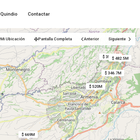
Quindio
Contactar
Mi Ubicación
Pantalla Completa
Anterior
Siguiente
$ 352.8M
$ 482.5M
$ 346.7M
$ 520M
$ 669M