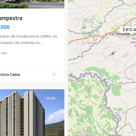
Campestre
,000
$ 812.
$ 41
estre, de Constructora CAMU, es
proyecto de vivienda nu
...
141
ctora Camu
Venta
Next