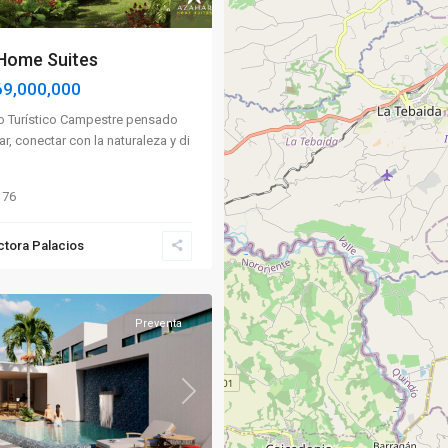
ome Suites
69,000,000
o Turístico Campestre pensado
r, conectar con la naturaleza y di
76
ctora Palacios
Preventa
Next