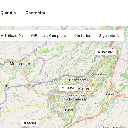
Quindio
Contactar
Mi Ubicación
Pantalla Completa
Anterior
Siguiente
$ 352.8M
$ 188M
$ 669M