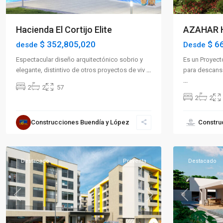
AZAHAR H
Hacienda El Cortijo Elite
$ 6
$ 352,805,020
Desde
desde
Es un Proyect
Espectacular diseño arquitectónico sobrio y
para descansa
elegante, distintivo de otros proyectos de viv
...
...
2
2
57
2
2
Sector
Construcciones Buendía y López
Constru
Occidente
,
Armenia
11
Caicedonia
Destacado
Preventa
Destacado
Previous
Next
Previous