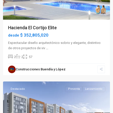
Hacienda El Cortijo Elite
$ 352,805,020
desde
Espectacular diseño arquitectónico sobrio y elegante, distintivo
de otros proyectos de viv
...
2
2
57
Sector
Construcciones Buendía y López
Sur
,
Armenia
Destacado
Preventa
Lanzamiento