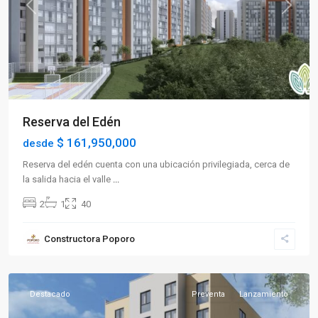
Previous
Next
Reserva del Edén
$ 161,950,000
desde
Reserva del edén cuenta con una ubicación privilegiada, cerca de
la salida hacia el valle
...
2
1
40
Sector
Constructora Poporo
Occidente
,
Armenia
Destacado
Preventa
Lanzamiento