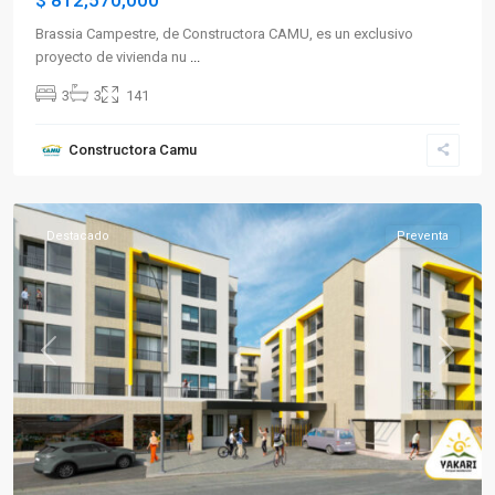
$ 812,570,000
Brassia Campestre, de Constructora CAMU, es un exclusivo
proyecto de vivienda nu
...
3
3
141
Sector
Constructora Camu
Occidente
,
Armenia
Destacado
Preventa
Previous
Next