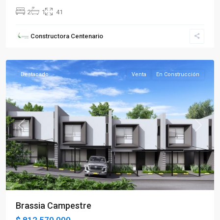
2
1
41
Constructora Centenario
La
Tebaida
Destacado
Venta
En Construcción
Previous
Next
Brassia Campestre