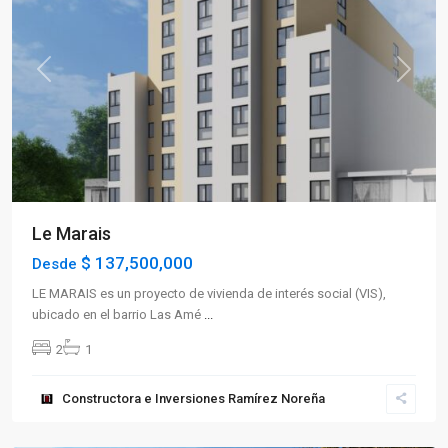
Previous
Next
Le Marais
$ 137,500,000
Desde
LE MARAIS es un proyecto de vivienda de interés social (VIS),
ubicado en el barrio Las Amé
...
2
1
Sector
Constructora e Inversiones Ramírez Noreña
Sur
,
Armenia