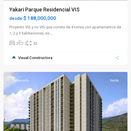
Yakari Parque Residencial VIS
$ 188,000,000
desde
Proyecto VIS y no VIS que consta de 4 torres con apartamentos de
1, 2 y 3 habitaciones, es
...
2
2
52
Sector
Visual Constructora
Norte
,
Armenia
Destacado
Venta
Previous
Next