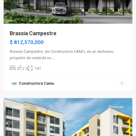
Brassia Campestre
$ 812,570,000
Brassia Campestre, de Constructora CAMU, es un exclusivo
proyecto de vivienda nu
...
3
3
141
Sector
Constructora Camu
Occidente
,
Armenia
Destacado
Preventa