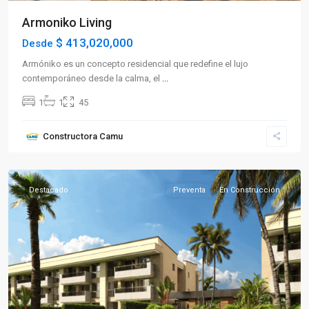
Armoniko Living
$ 413,020,000
Desde
Armóniko es un concepto residencial que redefine el lujo
contemporáneo desde la calma, el
...
1
1
45
Sector
Constructora Camu
Sur
,
Armenia
Destacado
Preventa
En Construcción
Previous
Next