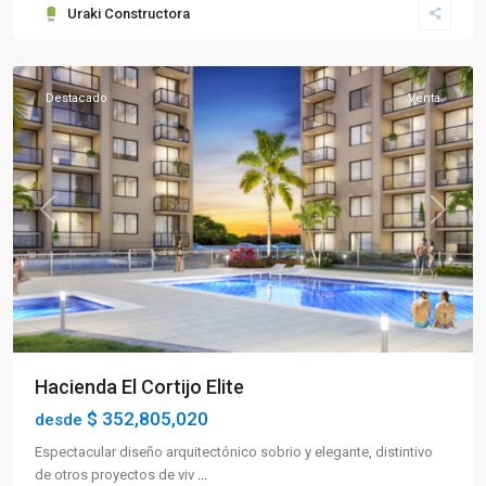
Uraki Constructora
Norte
,
Armenia
Destacado
Venta
Previous
Next
Hacienda El Cortijo Elite
$ 352,805,020
desde
Espectacular diseño arquitectónico sobrio y elegante, distintivo
de otros proyectos de viv
...