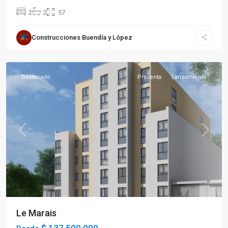
2
2
57
Sector
Construcciones Buendía y López
Occidente
,
Armenia
Destacado
Preventa
Lanzamiento
Previous
Next
Le Marais