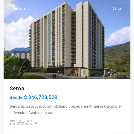
Destacado
Venta
Previous
Next
Seroa
$ 346,723,529
desde
Seroa es un proyecto inmobiliario ubicado en Armenia Quindío en
la Avenida Centenario con
...
2
2
70
Sector