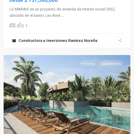
$ 137,500,000
Desde
LE MARAIS es un proyecto de vivienda de interés social (VIS),
ubicado en el barrio Las Amé
...
2
1
Constructora e Inversiones Ramírez Noreña
La
Tebaida
Destacado
Preventa
Lanzamiento
Previous
Next