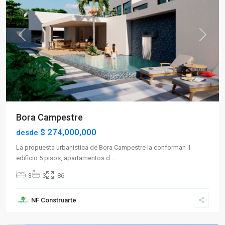
Previous
Next
Bora Campestre
$ 274,000,000
desde
La propuesta urbanística de Bora Campestre la conforman 1
edificio 5 pisos, apartamentos d
...
3
3
86
Sector
NF Construarte
Norte
,
Armenia