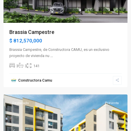
Brassia Campestre
$ 812,570,000
Brassia Campestre, de Constructora CAMU, es un exclusivo
proyecto de vivienda nu
...
3
3
141
Sector
Constructora Camu
Occidente
,
Armenia
Destacado
Preventa