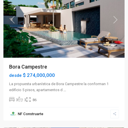
Previous
Next
Bora Campestre
$ 274,000,000
desde
La propuesta urbanística de Bora Campestre la conforman 1
edificio 5 pisos, apartamentos d
...
3
3
86
Sector
NF Construarte
Norte
,
Armenia