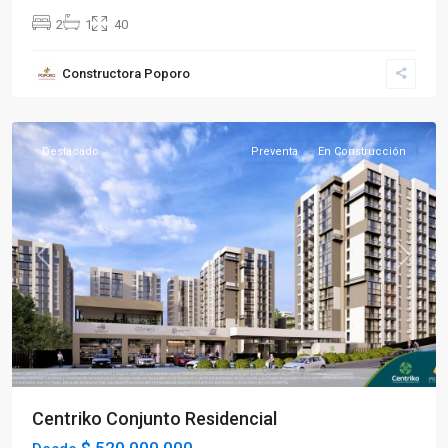
2
1
40
Sector
Constructora Poporo
Norte
,
Armenia
Destacado
Preventa
En Construcción
Previous
Next
Centriko Conjunto Residencial