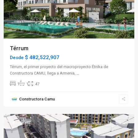
Previous
Next
Térrum
$ 482,522,907
Desde
Térrum, el primer proyecto del macroproyecto Étnika de
Constructora CAMU, llega a Armenia,
...
1
1
47
Sector
Constructora Camu
Oriente
,
Calarcá
Destacado
Venta
Terminada