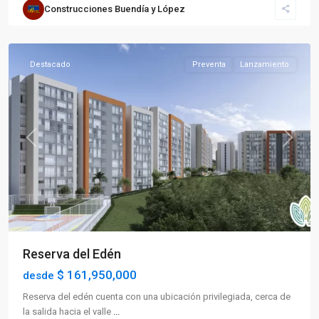
Construcciones Buendía y López
Sur
,
Armenia
Destacado
Preventa
Lanzamiento
Previous
Next
Reserva del Edén
$ 161,950,000
desde
Reserva del edén cuenta con una ubicación privilegiada, cerca de
la salida hacia el valle
...