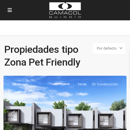
Propiedades tipo
Por defecto
Zona Pet Friendly
La
Tebaida
Destacado
Venta
En Construcción
Previous
Next