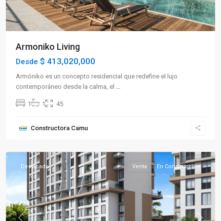
Armoniko Living
$ 413,020,000
Desde
Armóniko es un concepto residencial que redefine el lujo
contemporáneo desde la calma, el
...
1
1
45
Sector
Constructora Camu
Norte
,
Armenia
Destacado
Venta
En Construcción