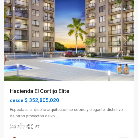
Destacado
Venta
Previous
Next
Hacienda El Cortijo Elite
$ 352,805,020
desde
Espectacular diseño arquitectónico sobrio y elegante, distintivo
de otros proyectos de viv
...
2
2
57
Sector