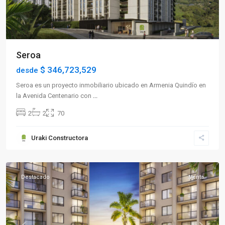
Seroa
$ 346,723,529
desde
Seroa es un proyecto inmobiliario ubicado en Armenia Quindío en
la Avenida Centenario con
...
2
2
70
Sector
Uraki Constructora
Norte
,
Armenia
Destacado
Venta