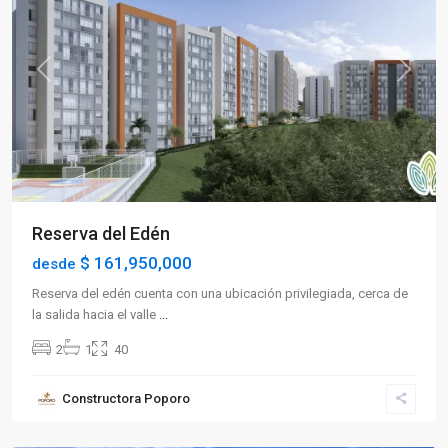
Previous
Next
Reserva del Edén
$ 161,950,000
desde
Reserva del edén cuenta con una ubicación privilegiada, cerca de
la salida hacia el valle
...
2
1
40
Sector
Constructora Poporo
Norte
,
Armenia