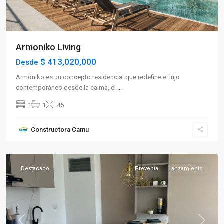
Armoniko Living
$ 413,020,000
Desde
Armóniko es un concepto residencial que redefine el lujo
contemporáneo desde la calma, el
...
1
1
45
Sector
Constructora Camu
Sur
,
Armenia
Destacado
Preventa
Lanzamiento