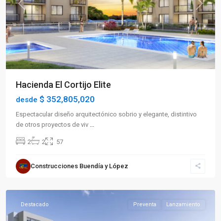
Previous
Next
Hacienda El Cortijo Elite
$ 352,805,020
desde
Espectacular diseño arquitectónico sobrio y elegante, distintivo
de otros proyectos de viv
...
2
2
57
Sector
Construcciones Buendía y López
Sur
,
Armenia
Destacado
Preventa
Lanzamiento