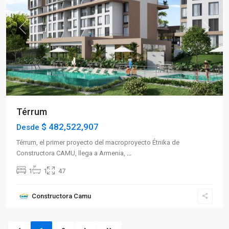
Previous
Next
Térrum
$ 482,522,907
Desde
Térrum, el primer proyecto del macroproyecto Étnika de
Constructora CAMU, llega a Armenia,
...
1
1
47
Constructora Camu