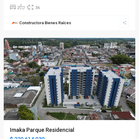
2
1
36
Constructora Bienes Raíces
Quimbaya
Destacado
Preventa
Lanzamiento
Previous
Next
Imaka Parque Residencial