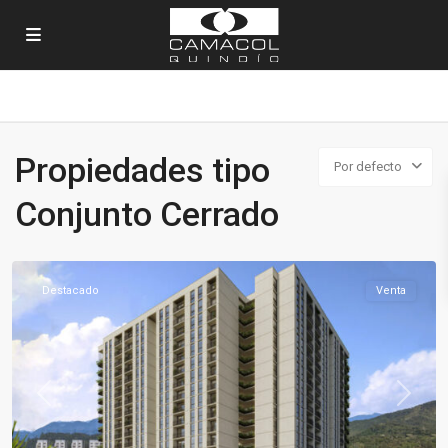
Propiedades tipo
Por defecto
Sector
Conjunto Cerrado
Norte
,
Armenia
Destacado
Venta
Previous
Next