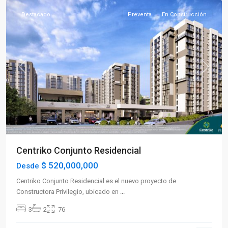
Destacado
Preventa
En Construcción
Previous
Next
Centriko Conjunto Residencial
$ 520,000,000
Desde
Centriko Conjunto Residencial es el nuevo proyecto de
Constructora Privilegio, ubicado en
...
3
2
76
Sector