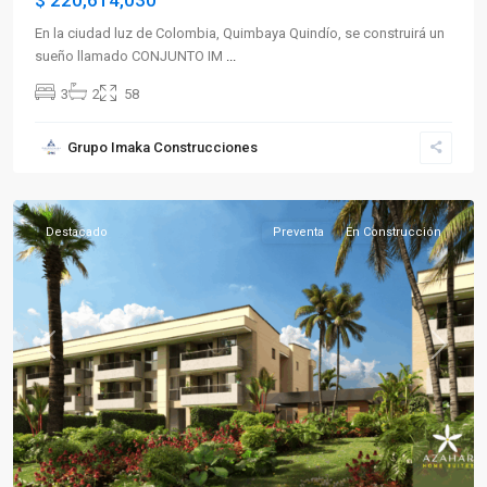
$ 220,614,030
En la ciudad luz de Colombia, Quimbaya Quindío, se construirá un
sueño llamado CONJUNTO IM
...
3
2
58
Sector
Grupo Imaka Construcciones
Sur
,
Armenia
Destacado
Preventa
En Construcción
Previous
Next