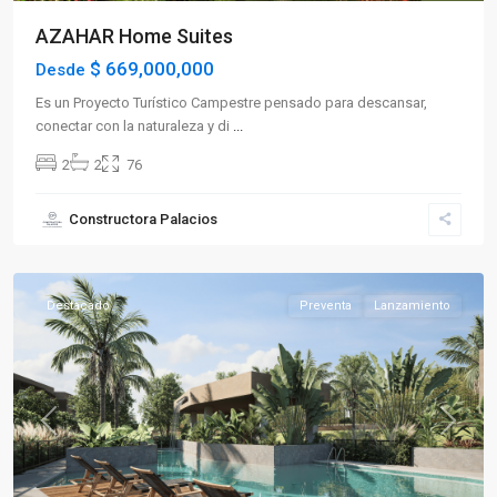
AZAHAR Home Suites
$ 669,000,000
Desde
Es un Proyecto Turístico Campestre pensado para descansar,
conectar con la naturaleza y di
...
2
2
76
Constructora Palacios
La
Tebaida
Destacado
Preventa
Lanzamiento
Previous
Next