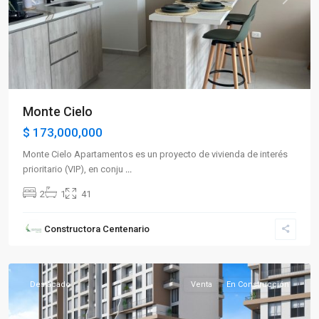
Previous
Next
Monte Cielo
$ 173,000,000
Monte Cielo Apartamentos es un proyecto de vivienda de interés
prioritario (VIP), en conju
...
2
1
41
Sector
Constructora Centenario
Norte
,
Armenia
Destacado
Venta
En Construcción