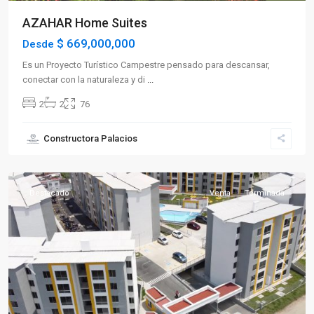
AZAHAR Home Suites
$ 669,000,000
Desde
Es un Proyecto Turístico Campestre pensado para descansar,
conectar con la naturaleza y di
...
2
2
76
Sector
Constructora Palacios
Oriente
,
Calarcá
Destacado
Venta
Terminada
Previous
Next