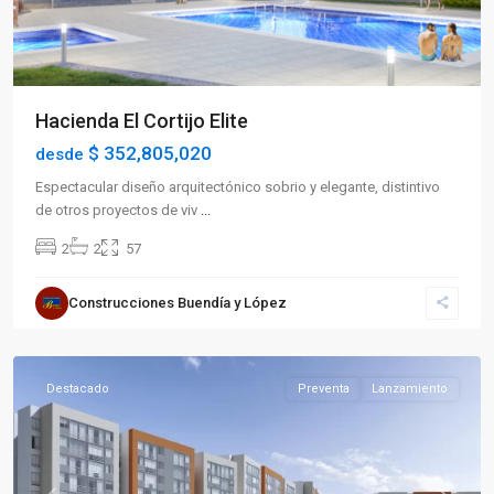
Hacienda El Cortijo Elite
$ 352,805,020
desde
Espectacular diseño arquitectónico sobrio y elegante, distintivo
de otros proyectos de viv
...
2
2
57
Sector
Construcciones Buendía y López
Sur
,
Armenia
Destacado
Preventa
Lanzamiento