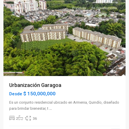
Destacado
Preventa
En Construcción
Previous
Next
Urbanización Garagoa
$ 150,000,000
Desde
Es un conjunto residencial ubicado en Armenia, Quindío, diseñado
para brindar bienestar, t
...
2
1
36