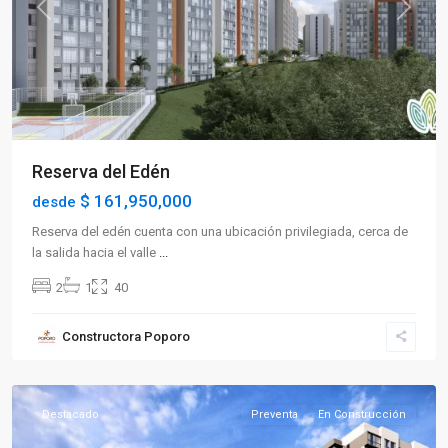
Previous
Next
Reserva del Edén
$ 161,950,000
desde
Reserva del edén cuenta con una ubicación privilegiada, cerca de
la salida hacia el valle
...
2
1
40
Sector
Constructora Poporo
Norte
,
Armenia
Destacado
Preventa
En Construcción