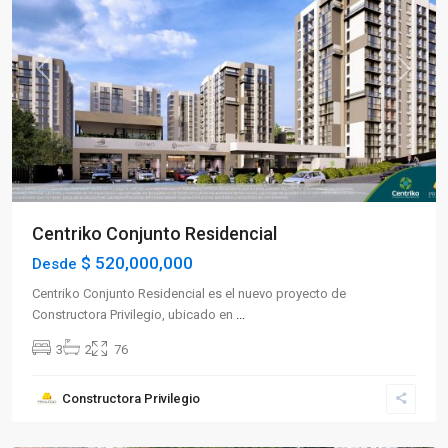
Previous
Next
Centriko Conjunto Residencial
$ 520,000,000
Desde
Centriko Conjunto Residencial es el nuevo proyecto de
Constructora Privilegio, ubicado en
...
3
2
76
Sector
Constructora Privilegio
Occidente
,
Armenia