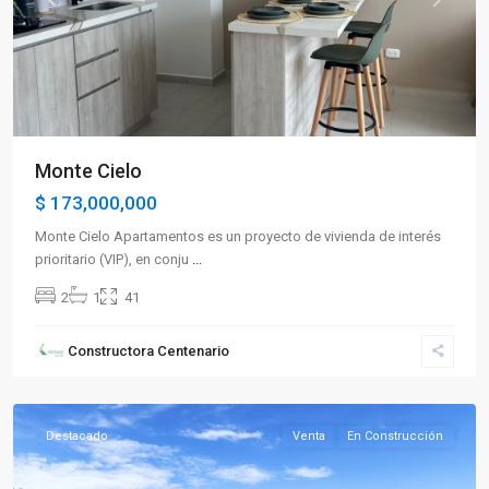
Previous
Next
Monte Cielo
$ 173,000,000
Monte Cielo Apartamentos es un proyecto de vivienda de interés
prioritario (VIP), en conju
...
2
1
41
Constructora Centenario
La
Tebaida
Destacado
Venta
En Construcción