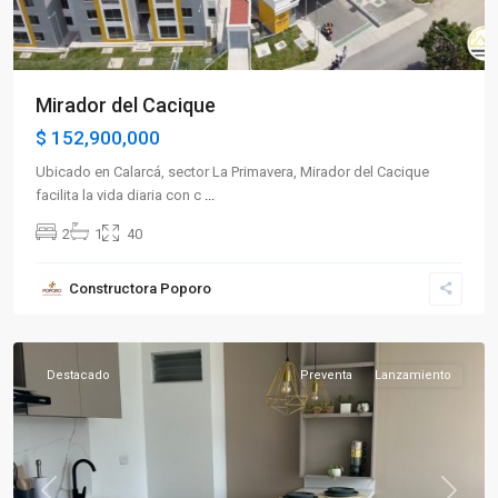
Mirador del Cacique
$ 152,900,000
Ubicado en Calarcá, sector La Primavera, Mirador del Cacique
facilita la vida diaria con c
...
2
1
40
Sector
Constructora Poporo
Sur
,
Armenia
Destacado
Preventa
Lanzamiento