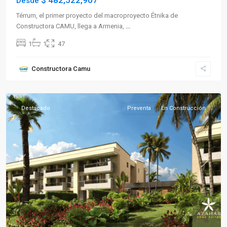
$ 482,522,907
Desde
Térrum, el primer proyecto del macroproyecto Étnika de
Constructora CAMU, llega a Armenia,
...
1
1
47
Sector
Constructora Camu
Sur
,
Armenia
Destacado
Preventa
En Construcción
Previous
Next