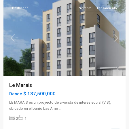
Destacado
Preventa
Lanzamiento
Previous
Next
Le Marais
$ 137,500,000
Desde
LE MARAIS es un proyecto de vivienda de interés social (VIS),
ubicado en el barrio Las Amé
...
2
1