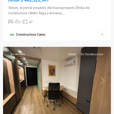
$ 482,522,907
Desde
Térrum, el primer proyecto del macroproyecto Étnika de
Constructora CAMU, llega a Armenia,
...
1
1
47
Sector
Constructora Camu
Norte
,
Armenia
Destacado
Venta
En Construcción
Previous
Next