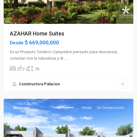
AZAHAR Home Suites
$ 669,000,000
Desde
Es un Proyecto Turístico Campestre pensado para descansar,
conectar con la naturaleza y di
...
2
2
76
Constructora Palacios
La
Tebaida
Destacado
Venta
En Construcción