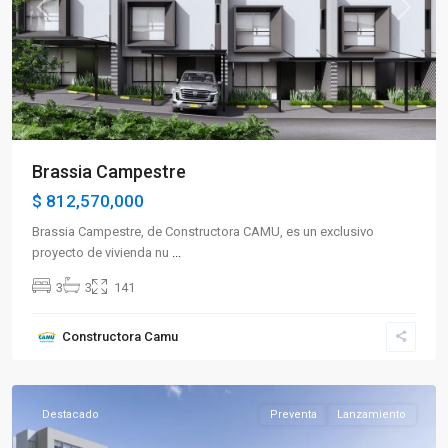
Previous
Next
Brassia Campestre
$ 812,570,000
Brassia Campestre, de Constructora CAMU, es un exclusivo
proyecto de vivienda nu
...
3
3
141
Sector
Constructora Camu
Sur
,
Armenia
Destacado
Preventa
Lanzamiento