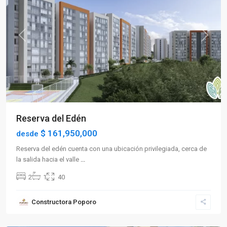
Previous
Next
Reserva del Edén
$ 161,950,000
desde
Reserva del edén cuenta con una ubicación privilegiada, cerca de
la salida hacia el valle
...
2
1
40
Sector
Constructora Poporo
Occidente
,
Armenia