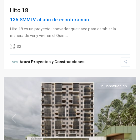
Hito 18
135 SMMLV al año de escrituración
Hito 18 es un proyecto innovador que nace para cambiar la
manera de ver y vivir en el Quin
...
32
Sector
Aravá Proyectos y Construcciones
Norte
,
Armenia
En Construcción
Previous
Next