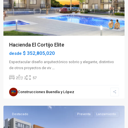
Previous
Next
Hacienda El Cortijo Elite
$ 352,805,020
desde
Espectacular diseño arquitectónico sobrio y elegante, distintivo
de otros proyectos de viv
...
2
2
57
Sector
Construcciones Buendía y López
Sur
,
Armenia
Destacado
Preventa
Lanzamiento