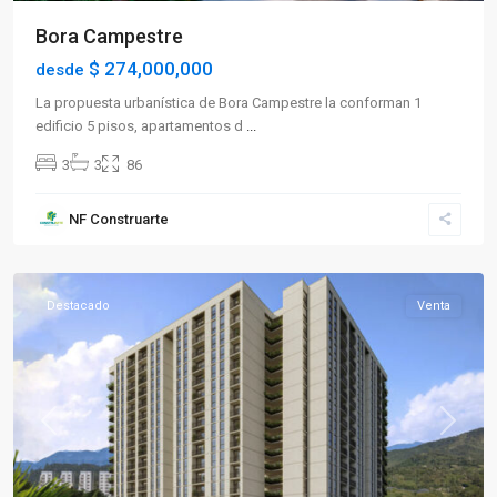
Bora Campestre
$ 274,000,000
desde
La propuesta urbanística de Bora Campestre la conforman 1
edificio 5 pisos, apartamentos d
...
3
3
86
Sector
NF Construarte
Norte
,
Armenia
Destacado
Venta
Previous
Next