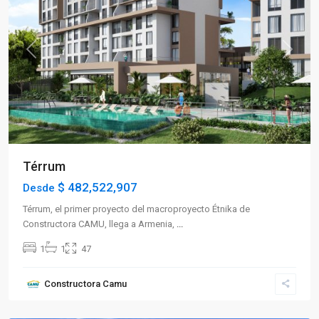
Previous
Next
Térrum
$ 482,522,907
Desde
Térrum, el primer proyecto del macroproyecto Étnika de
Constructora CAMU, llega a Armenia,
...
1
1
47
Constructora Camu
La
Tebaida