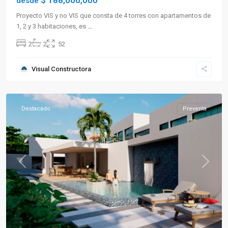
$ 188,000,000
desde
Proyecto VIS y no VIS que consta de 4 torres con apartamentos de
1, 2 y 3 habitaciones, es
...
2
2
52
Visual Constructora
Caicedonia
Destacado
Preventa
Previous
Next