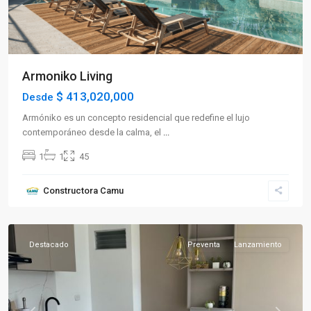
Armoniko Living
$ 413,020,000
Desde
Armóniko es un concepto residencial que redefine el lujo
contemporáneo desde la calma, el
...
1
1
45
Sector
Constructora Camu
Sur
,
Armenia
Destacado
Preventa
Lanzamiento