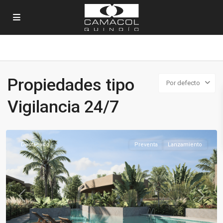
Propiedades tipo
Por defecto
Vigilancia 24/7
La
Tebaida
Destacado
Preventa
Lanzamiento
Previous
Next