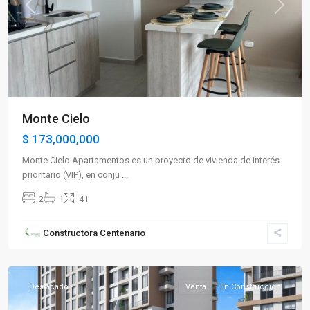
Previous
Next
Monte Cielo
$ 173,000,000
Monte Cielo Apartamentos es un proyecto de vivienda de interés
prioritario (VIP), en conju
...
2
1
41
Sector
Constructora Centenario
Norte
,
Armenia
Destacado
Venta
En Construcción