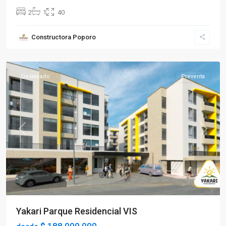
2
1
40
Sector
Constructora Poporo
Occidente
,
Armenia
Destacado
Preventa
Previous
Next
Yakari Parque Residencial VIS