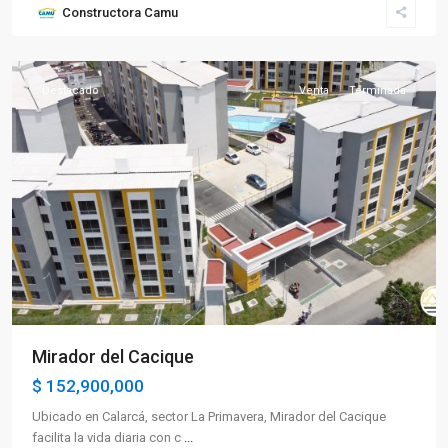
Constructora Camu
Oriente
,
Calarcá
Destacado
Venta
Terminada
Previous
Next
Mirador del Cacique
$ 152,900,000
Ubicado en Calarcá, sector La Primavera, Mirador del Cacique
facilita la vida diaria con c
...