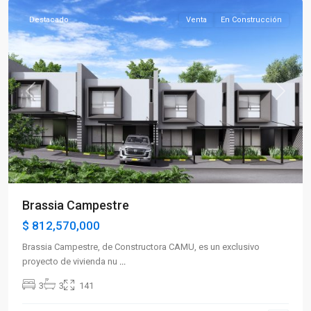
Destacado
Venta
En Construcción
Previous
Next
Brassia Campestre
$ 812,570,000
Brassia Campestre, de Constructora CAMU, es un exclusivo
proyecto de vivienda nu
...
3
3
141
Sector