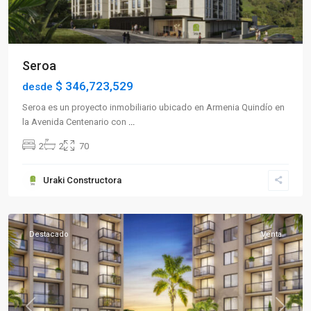
Seroa
$ 346,723,529
desde
Seroa es un proyecto inmobiliario ubicado en Armenia Quindío en
la Avenida Centenario con
...
2
2
70
Sector
Uraki Constructora
Norte
,
Armenia
Destacado
Venta