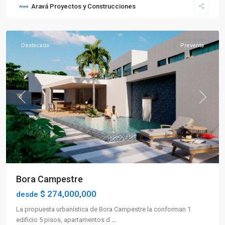
Aravá Proyectos y Construcciones
Caicedonia
Destacado
Preventa
Previous
Next
Bora Campestre
$ 274,000,000
desde
La propuesta urbanística de Bora Campestre la conforman 1
edificio 5 pisos, apartamentos d
...