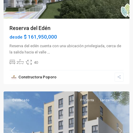
Reserva del Edén
$ 161,950,000
desde
Reserva del edén cuenta con una ubicación privilegiada, cerca de
la salida hacia el valle
...
2
1
40
Sector
Constructora Poporo
Occidente
,
Armenia
Destacado
Preventa
Lanzamiento