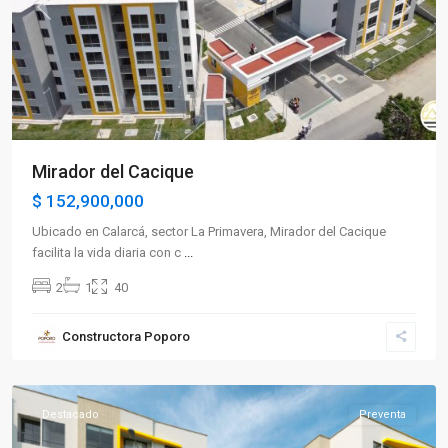
Previous
Next
Mirador del Cacique
$ 152,900,000
Ubicado en Calarcá, sector La Primavera, Mirador del Cacique
facilita la vida diaria con c
...
2
1
40
Sector
Constructora Poporo
Occidente
,
Armenia
Destacado
Preventa