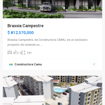
Brassia Campestre
$ 812,570,000
Brassia Campestre, de Constructora CAMU, es un exclusivo
proyecto de vivienda nu
...
3
3
141
Sector
Constructora Camu
Oriente
,
Calarcá
Destacado
Venta
Terminada