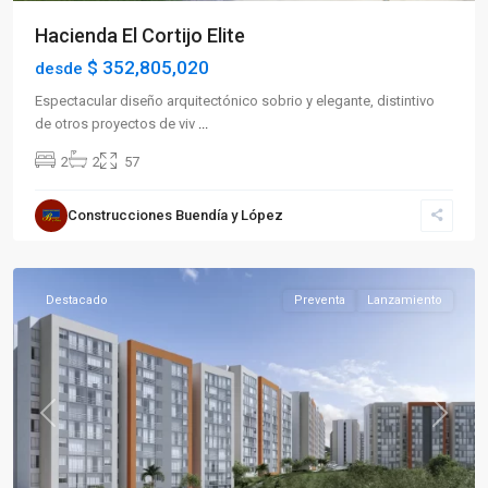
Hacienda El Cortijo Elite
$ 352,805,020
desde
Espectacular diseño arquitectónico sobrio y elegante, distintivo
de otros proyectos de viv
...
2
2
57
Sector
Construcciones Buendía y López
Sur
,
Armenia
Destacado
Preventa
Lanzamiento
Previous
Next