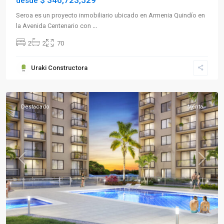
$ 346,723,529
desde
Seroa es un proyecto inmobiliario ubicado en Armenia Quindío en
la Avenida Centenario con
...
2
2
70
Sector
Uraki Constructora
Norte
,
Armenia
Destacado
Venta
Previous
Next