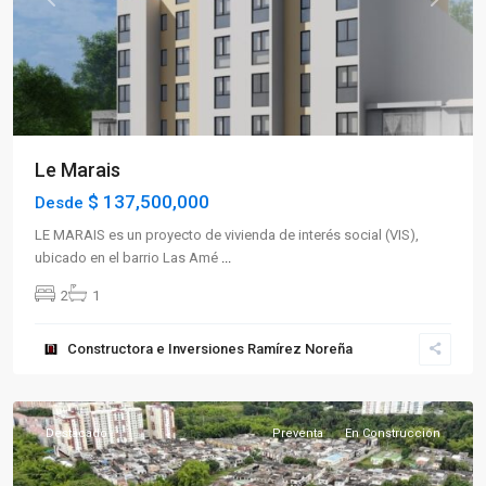
Previous
Next
Le Marais
$ 137,500,000
Desde
LE MARAIS es un proyecto de vivienda de interés social (VIS),
ubicado en el barrio Las Amé
...
2
1
Sector
Constructora e Inversiones Ramírez Noreña
Occidente
,
Armenia
Destacado
Preventa
En Construcción