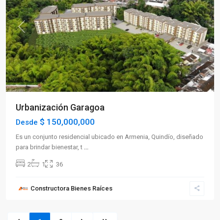
Previous
Next
Urbanización Garagoa
$ 150,000,000
Desde
Es un conjunto residencial ubicado en Armenia, Quindío, diseñado
para brindar bienestar, t
...
2
1
36
Constructora Bienes Raíces