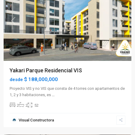
Previous
Next
Yakari Parque Residencial VIS
$ 188,000,000
desde
Proyecto VIS y no VIS que consta de 4 torres con apartamentos de
1, 2 y 3 habitaciones, es
...
2
2
52
Sector
Visual Constructora
Norte
,
Armenia